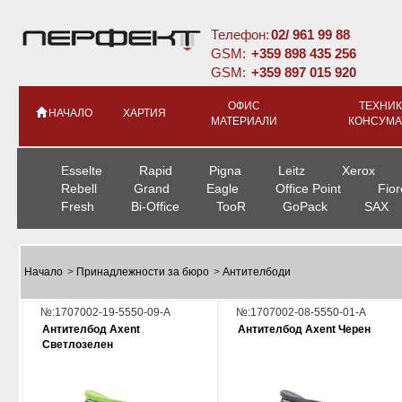
Телефон:
02/ 961 99 88
GSM:
+359 898 435 256
GSM:
+359 897 015 920
ОФИС
ТЕХНИК
НАЧАЛО
ХАРТИЯ
МАТЕРИАЛИ
КОНСУМА
Esselte
Rapid
Pigna
Leitz
Xerox
Rebell
Grand
Eagle
Office Point
Fior
Fresh
Bi-Office
TooR
GoPack
SAX
Начало
>
Принадлежности за бюро
>
Антителбоди
№:1707002-19-5550-09-А
№:1707002-08-5550-01-А
Антителбод Axent
Антителбод Axent Черен
Светлозелен