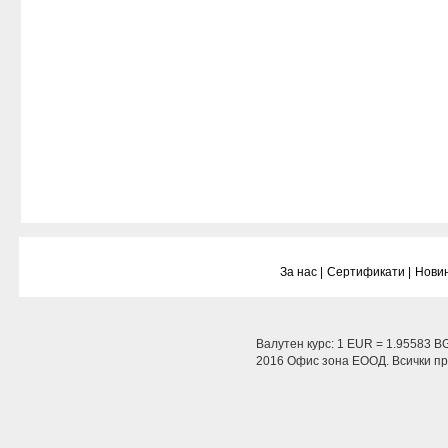
За нас |
Сертификати |
Новин
Валутен курс: 1 EUR = 1.95583 B
2016 Офис зона ЕООД. Всички пра