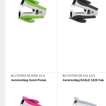
№:1707002-05-5550-10-A
№:1707005-09-110-1121
Антителбод Axent Розов
Антителбод EAGLE 1029 Сив