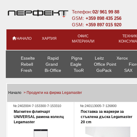
Телефон:
02/ 961 99 88
GSM:
+359 898 435 256
GSM:
+359 897 015 920
ОФИС
ТЕХНИК
НАЧАЛО
ХАРТИЯ
МАТЕРИАЛИ
КОНСУМА
Esselte
Rapid
Pigna
Leitz
Xerox
Rebell
Grand
Eagle
Office Point
Fior
Fresh
Bi-Office
TooR
GoPack
SAX
Начало
> Продукти на фирма Legamaster
№:2402004-7-153300-7-153310
№:240113005-7-126800
Магнитен флипчарт
Поставка за маркери за
UNIVERSAL рамена колелц
стъклена дъска Legamaster
Legamaster
20 cm