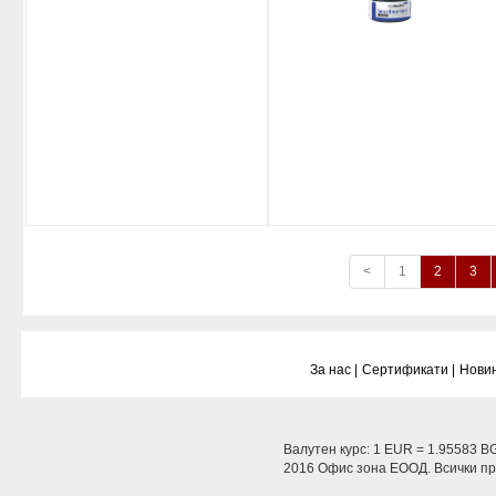
<
1
2
3
За нас |
Сертификати |
Новин
Валутен курс: 1 EUR = 1.95583 B
2016 Офис зона ЕООД. Всички пра