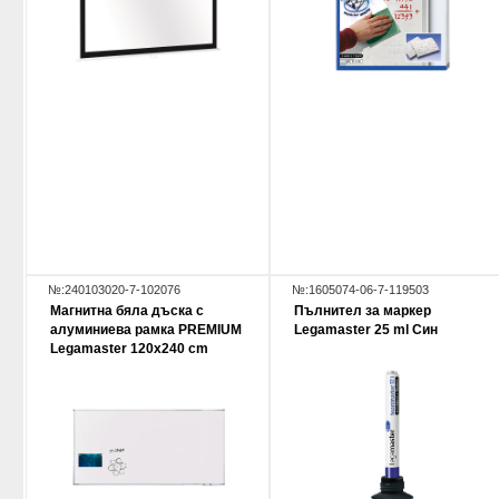
№:240103020-7-102076
№:1605074-06-7-119503
Магнитна бяла дъска с
Пълнител за маркер
алуминиева рамка PREMIUM
Legamaster 25 ml Син
Legamaster 120х240 cm