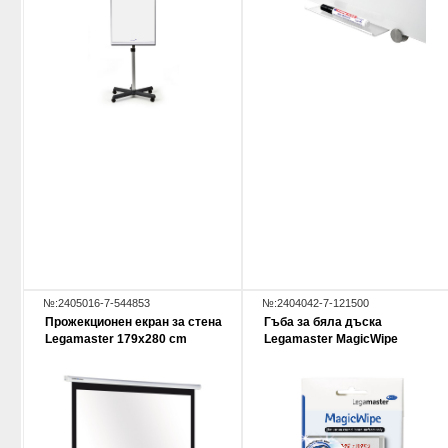
№:2405016-7-544853
№:2404042-7-121500
Прожекционен екран за стена
Гъба за бяла дъска
Legamaster 179х280 cm
Legamaster MagicWipe