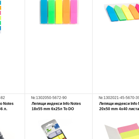
-82
№:1302050-5672-90
№:1302021-45-5670-3
o Notes
Лепящи индекси Info Notes
Лепящи индекси Info 
6 л.
18x55 mm 6x25л To DO
20х50 mm 4х40 лист