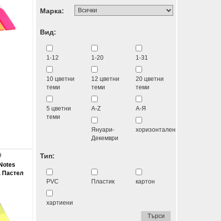
Марка:
Вид:
1-12
1-20
1-31
10 цветни
12 цветни
20 цветни
теми
теми
теми
5 цветни
A-Z
А-Я
теми
Януари-
хоризонтален
Декември
9
Тип:
Notes
а Пастел
PVC
Пластик
картон
хартиени