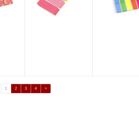
1
2
3
4
>