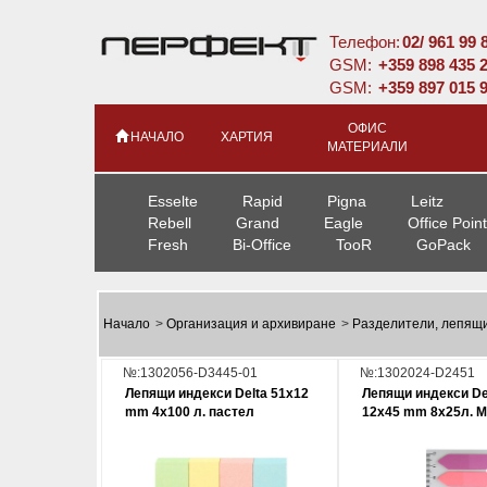
Телефон:
02/ 961 99 
GSM:
+359 898 435 
GSM:
+359 897 015 
ОФИС
НАЧАЛО
ХАРТИЯ
МАТЕРИАЛИ
Esselte
Rapid
Pigna
Leitz
Rebell
Grand
Eagle
Office Point
Fresh
Bi-Office
TooR
GoPack
Начало
>
Организация и архивиране
>
Разделители, лепящи
№:1302056-D3445-01
№:1302024-D2451
Лепящи индекси Delta 51х12
Лепящи индекси De
mm 4x100 л. пастел
12x45 mm 8x25л. М