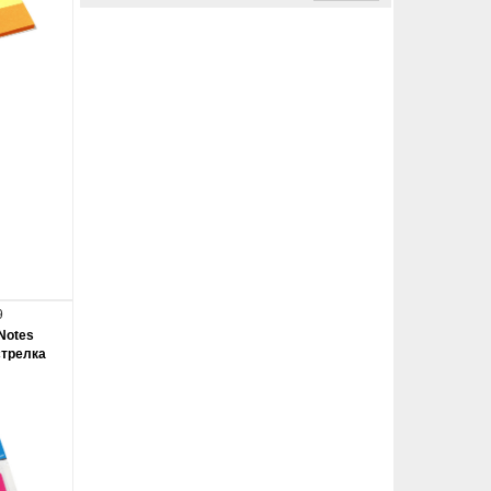
9
Notes
стрелка