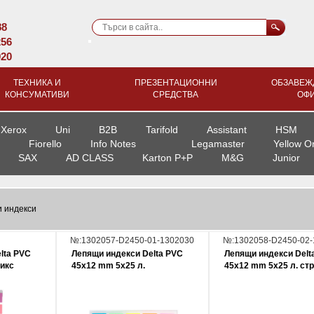
88
256
920
ТЕХНИКА И
ПРЕЗЕНТАЦИОННИ
ОБЗАВЕЖ
КОНСУМАТИВИ
СРЕДСТВА
ОФ
Xerox
Uni
B2B
Tarifold
Assistant
HSM
Fiorello
Info Notes
Legamaster
Yellow O
SAX
AD CLASS
Karton P+P
M&G
Junior
 индекси
№:1302057-D2450-01-1302030
№:1302058-D2450-02-
lta PVC
Лепящи индекси Delta PVC
Лепящи индекси Delt
икс
45х12 mm 5x25 л.
45х12 mm 5x25 л. ст