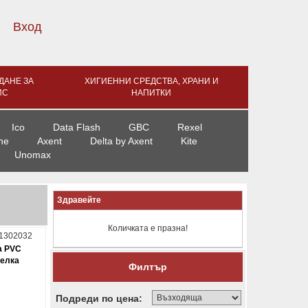
Вход
ДАНЕ ЗА
ХИГИЕННИ СРЕДСТВА, ХРАНИ И
ИС
НАПИТКИ
Ico
Data Flash
GBC
Rexel
ne
Axent
Delta by Axent
Kite
Unomax
Здравейте
Количката е празна!
1302032
a PVC
релка
Филтър
Подреди по цена: