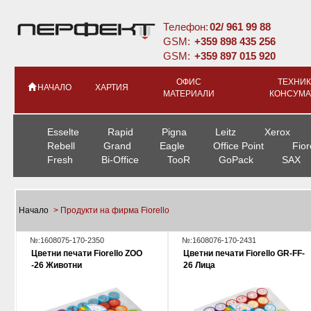
Телефон:
02/ 961 99 88
GSM:
+359 898 435 256
GSM:
+359 897 015 920
ОФИС
ТЕХНИК
НАЧАЛО
ХАРТИЯ
МАТЕРИАЛИ
КОНСУМА
Esselte
Rapid
Pigna
Leitz
Xerox
Rebell
Grand
Eagle
Office Point
Fior
Fresh
Bi-Office
TooR
GoPack
SAX
Начало
> Продукти на фирма Fiorello
№:1608075-170-2350
№:1608076-170-2431
Цветни печати Fiorello ZOO
Цветни печати Fiorello GR-FF-
-26 Животни
26 Лица