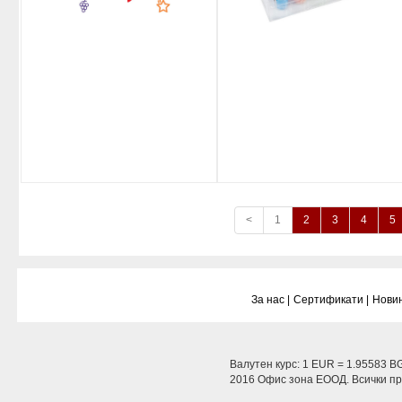
<
1
2
3
4
5
За нас |
Сертификати |
Новин
Валутен курс: 1 EUR = 1.95583 B
2016 Офис зона ЕООД. Всички пра