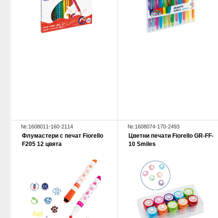
№:1608011-160-2114
№:1608074-170-2493
Флумастери с печат Fiorello
Цветни печати Fiorello GR-FF-
F205 12 цвята
10 Smiles