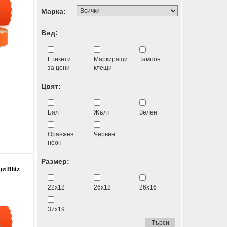
Марка:
Вид:
Етикети
Маркиращи
Тампон
за цени
клещи
Цвят:
Бял
Жълт
Зелен
Оранжев
Червен
неон
Размер:
и Blitz
22x12
26x12
26x16
37x19