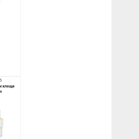
5
и клещи
m