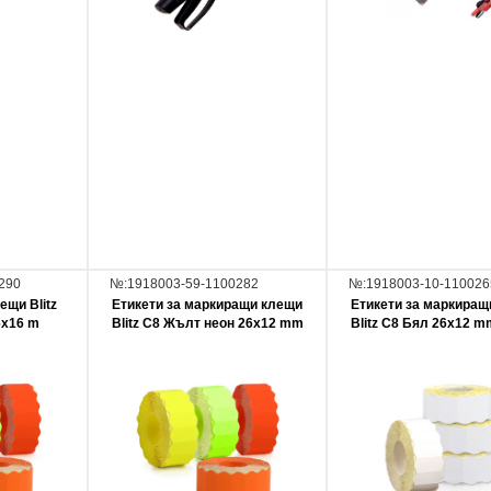
290
№:1918003-59-1100282
№:1918003-10-110026
ещи Blitz
Етикети за маркиращи клещи
Етикети за маркиращ
6x16 m
Blitz C8 Жълт неон 26x12 mm
Blitz C8 Бял 26x12 m