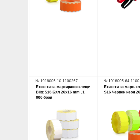
№:1918005-10-1100267
№:1918005-64-1100
Етикети за маркиращи клещи
Етикети за марк. кл
Blitz S16 Бял 26x16 mm , 1
S16 Червен неон 2
000 броя