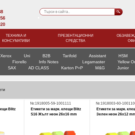
88
256
920
ТЕХНИКА И
ПРЕЗЕНТАЦИОННИ
ОБЗАВЕЖ
КОНСУМАТИВИ
СРЕДСТВА
ОФ
Xerox
Uni
B2B
Tarifold
Assistant
HSM
Fiorello
Info Notes
Legamaster
Yellow O
SAX
AD CLASS
Karton P+P
M&G
Junior
ети
№:1918005-59-1001111
№:1918003-60-100110
ещи Blitz
Етикети за марк. клещи Blitz
Етикети за марк. клещ
S16 Жълт неон 26x16 mm
Зелен неон 26x12 m