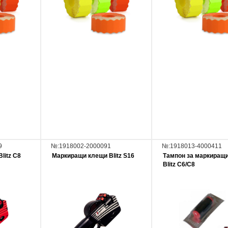
9
№:1918002-2000091
№:1918013-4000411
litz C8
Маркиращи клещи Blitz S16
Тампон за маркиращ
Blitz С6/С8