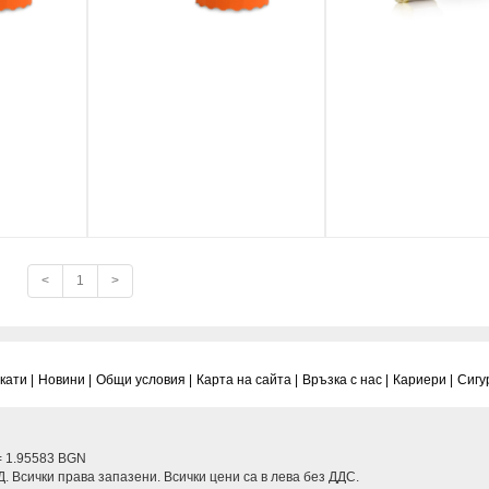
<
1
>
ати |
Новини |
Общи условия |
Карта на сайта |
Връзка с нас |
Кариери |
Сигу
= 1.95583 BGN
 Всички права запазени. Всички цени са в лева без ДДС.