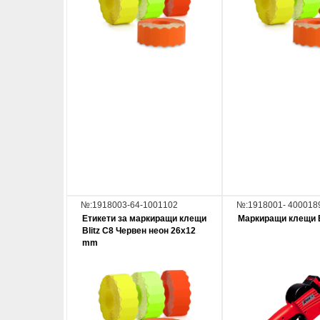
№:1918003-64-1001102
№:1918001- 400018
Етикети за маркиращи клещи
Маркиращи клещи B
Blitz C8 Червен неон 26x12
mm