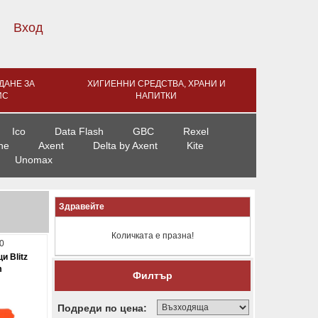
Вход
ДАНЕ ЗА
ХИГИЕННИ СРЕДСТВА, ХРАНИ И
ИС
НАПИТКИ
Ico
Data Flash
GBC
Rexel
ne
Axent
Delta by Axent
Kite
Unomax
Здравейте
Количката е празна!
0
и Blitz
m
Филтър
Подреди по цена: