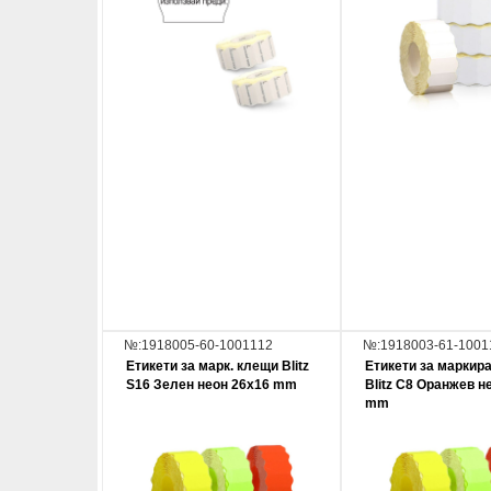
№:1918005-60-1001112
№:1918003-61-1001
Етикети за марк. клещи Blitz
Етикети за маркир
S16 Зелен неон 26x16 mm
Blitz C8 Оранжев н
mm