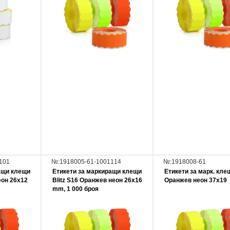
101
№:1918005-61-1001114
№:1918008-61
ащи клещи
Етикети за маркиращи клещи
Етикети за марк. клещ
еон 26x12
Blitz S16 Оранжев неон 26x16
Оранжев неон 37х19
mm, 1 000 броя