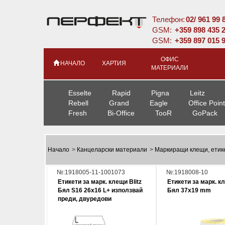
Телефон:
02/ 961 99 
GSM:
+359 898 435 
GSM:
+359 897 015 
ОФИС
НАЧАЛО
ХАРТИЯ
МАТЕРИАЛИ
Esselte
Rapid
Pigna
Leitz
Rebell
Grand
Eagle
Office Point
Fresh
Bi-Office
TooR
GoPack
Начало
>
Канцеларски материали
>
Маркиращи клещи, етик
№:1918005-11-1001073
№:1918008-10
Етикети за марк. клещи Blitz
Етикети за марк. кл
Бял S16 26x16 L+ използвай
Бял 37х19 mm
преди, двуредови