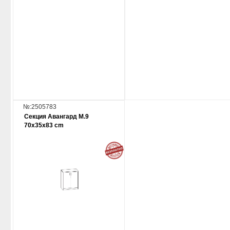
№:2505783
Секция Авангард М.9
70x35x83 cm