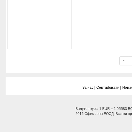
<
За нас |
Сертификати |
Новин
Валутен курс: 1 EUR = 1.95583 B
2016 Офис зона ЕООД. Всички пра