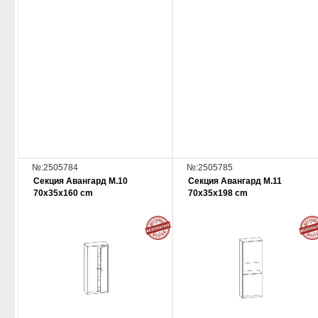
№:2505784
№:2505785
Секция Авангард М.10
Секция Авангард М.11
70x35x160 cm
70x35x198 cm