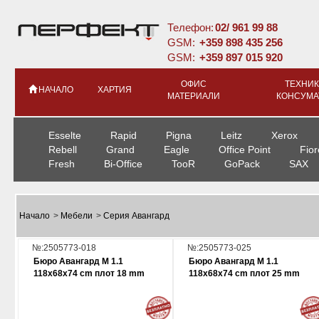
Телефон:
02/ 961 99 88
GSM:
+359 898 435 256
GSM:
+359 897 015 920
ОФИС
ТЕХНИК
НАЧАЛО
ХАРТИЯ
МАТЕРИАЛИ
КОНСУМА
Esselte
Rapid
Pigna
Leitz
Xerox
Rebell
Grand
Eagle
Office Point
Fior
Fresh
Bi-Office
TooR
GoPack
SAX
Начало
>
Мебели
>
Серия Авангард
№:2505773-018
№:2505773-025
Бюро Авангард М 1.1
Бюро Авангард М 1.1
118x68x74 cm плот 18 mm
118x68x74 cm плот 25 mm