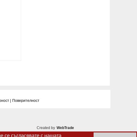
рност |
Поверителност
Created by
WebTrade
ие се съгласявате с нашата