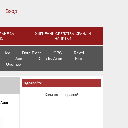
Вход
ДАНЕ ЗА
ХИГИЕННИ СРЕДСТВА, ХРАНИ И
ИС
НАПИТКИ
Ico
Data Flash
GBC
Rexel
ne
Axent
Delta by Axent
Kite
Unomax
Здравейте
Количката е празна!
 Auto