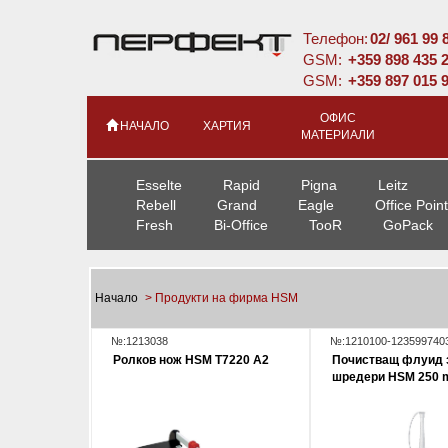
Телефон:
02/ 961 99 
GSM:
+359 898 435 
GSM:
+359 897 015 
ОФИС
НАЧАЛО
ХАРТИЯ
МАТЕРИАЛИ
Esselte
Rapid
Pigna
Leitz
Rebell
Grand
Eagle
Office Point
Fresh
Bi-Office
TooR
GoPack
Начало
> Продукти на фирма HSM
№:1213038
№:1210100-123599740
Ролков нож HSM T7220 A2
Почистващ флуид 
шредери HSM 250 