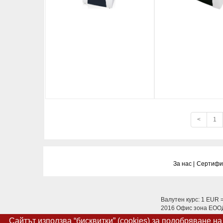
<
1
За нас |
Сертифик
Валутен курс: 1 EUR 
2016 Офис зона ЕООД.
Сайтът използва “бисквитки” (cookies) за подобряване н