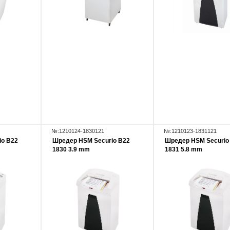
№:1210124-1830121
№:1210123-1831121
io B22
Шредер HSM Securio B22
Шредер HSM Securio
1830 3.9 mm
1831 5.8 mm