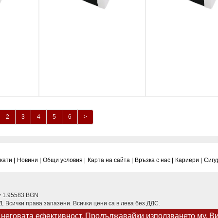
2
3
4
5
6
>
ати |
Новини |
Общи условия |
Карта на сайта |
Връзка с нас |
Кариери |
Сигу
= 1.95583 BGN
 Всички права запазени. Всички цени са в лева без ДДС.
а неговата ефективност. Продължавайки използването му, В