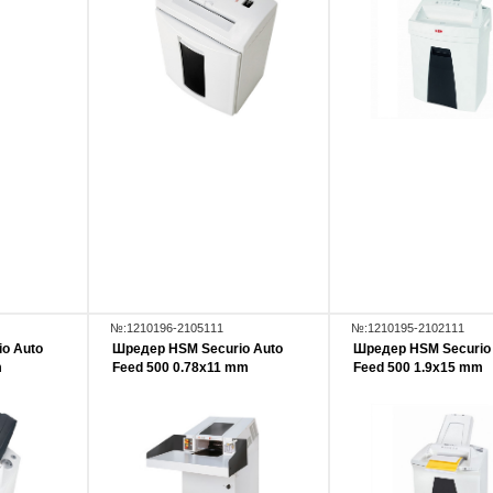
№:1210196-2105111
№:1210195-2102111
o Auto
Шредер HSM Securio Auto
Шредер HSM Securio
m
Feed 500 0.78x11 mm
Feed 500 1.9x15 mm