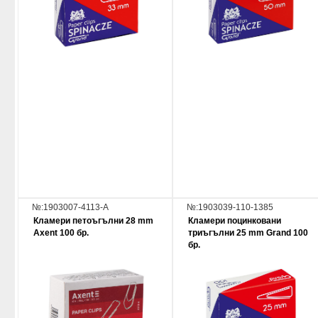
№:1903007-4113-A
№:1903039-110-1385
Кламери петоъгълни 28 mm
Кламери поцинковани
Axent 100 бр.
триъгълни 25 mm Grand 100
бр.