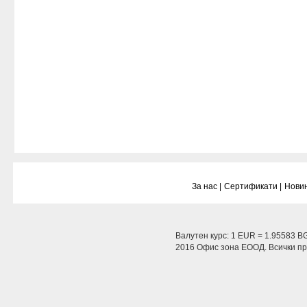
За нас |
Сертификати |
Новин
Валутен курс: 1 EUR = 1.95583 B
2016 Офис зона ЕООД. Всички пра