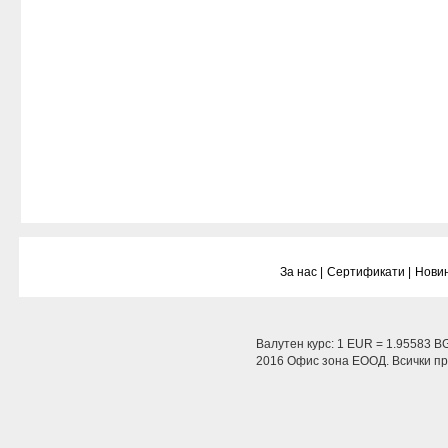
За нас |
Сертификати |
Новин
Валутен курс: 1 EUR = 1.95583 B
2016 Офис зона ЕООД. Всички пра