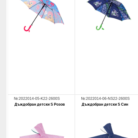
№:2022014-05-K22-2600S
№:2022014-06-NS22-2600S
Дъждобран детски S Розов
Дъждобран детски S Син