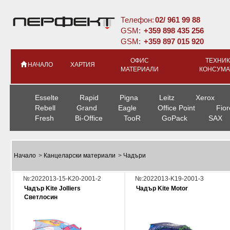
Телефон:
02/ 961 99 88
GSM:
+359 898 435 256
GSM:
+359 897 015 920
ОФИС
ТЕХНИК
НАЧАЛО
ХАРТИЯ
МАТЕРИАЛИ
КОНСУМА
Esselte
Rapid
Pigna
Leitz
Xerox
Rebell
Grand
Eagle
Office Point
Fior
Fresh
Bi-Office
TooR
GoPack
SAX
Начало
>
Канцеларски материали
>
Чадъри
№:2022013-15-K20-2001-2
№:2022013-K19-2001-3
Чадър Kite Jolliers
Чадър Kite Motor
Светлосин