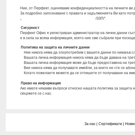
Ние, от Перфект, оценяваме конфиденциалността на личните ви 
За подробно запознаване с правата и задълженията Ви като потр
„
ЗАКОН ЗА ЗАЩИТА НА ПОТРЕБИТЕЛИТЕ
/ЗЗП/”.
Сигурност
Перфект Офис е регистриран администратор на лични данни съгл
е в сила за всяка информация, която ние сме събрали при посеще
Политика на защита на личните данни
Ние никога няма да злоупотребим с вашите данни по никакъв сл
Вашата лична информация никога няма да бъде давана на трети л
Вашата лична информация може да бъде предоставена на трети л
Вие никога няма да получавате имейли, за които не сте се абон
Когато пожелаете можете да се отпишете от получаване на им
Право на информация
Ако имате някакви въпроси относно нашата политика за защита 
свържете се с нас.
За нас |
Сертификати |
Новин