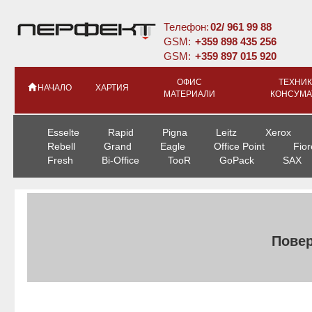
Телефон:
02/ 961 99 88
GSM:
+359 898 435 256
GSM:
+359 897 015 920
ОФИС
ТЕХНИК
НАЧАЛО
ХАРТИЯ
МАТЕРИАЛИ
КОНСУМА
Esselte
Rapid
Pigna
Leitz
Xerox
Rebell
Grand
Eagle
Office Point
Fior
Fresh
Bi-Office
TooR
GoPack
SAX
Повер