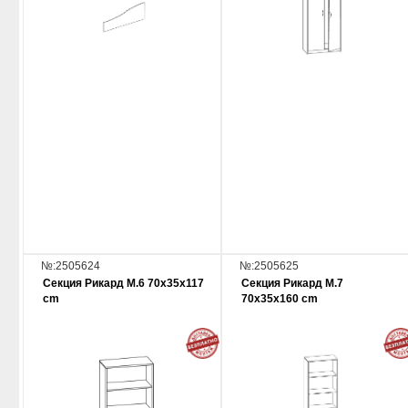
№:2505624
№:2505625
Секция Рикард М.6 70х35х117
Секция Рикард М.7
cm
70х35х160 cm