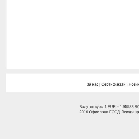
За нас |
Сертификати |
Новин
Валутен курс: 1 EUR = 1.95583 B
2016 Офис зона ЕООД. Всички пра