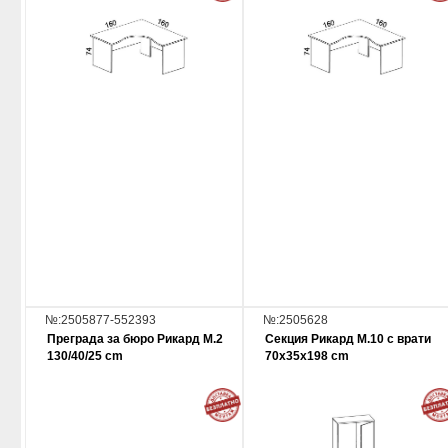
№:2505877-552393
№:2505628
Преграда за бюро Рикард М.2
Секция Рикард М.10 с врати
130/40/25 cm
70х35х198 cm