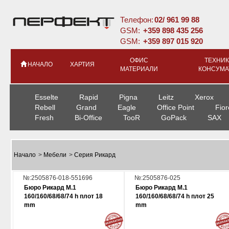
Телефон:
02/ 961 99 88
GSM:
+359 898 435 256
GSM:
+359 897 015 920
ОФИС
ТЕХНИК
НАЧАЛО
ХАРТИЯ
МАТЕРИАЛИ
КОНСУМА
Esselte
Rapid
Pigna
Leitz
Xerox
Rebell
Grand
Eagle
Office Point
Fior
Fresh
Bi-Office
TooR
GoPack
SAX
Начало
>
Мебели
>
Серия Рикард
№:2505876-018-551696
№:2505876-025
Бюро Рикард М.1
Бюро Рикард М.1
160/160/68/68/74 h плот 18
160/160/68/68/74 h плот 25
mm
mm