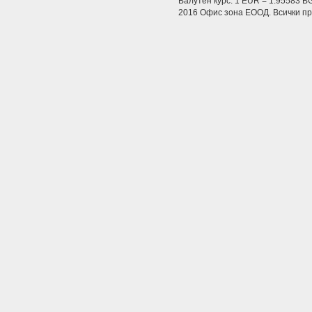
Валутен курс: 1 EUR = 1.95583 B
2016 Офис зона ЕООД. Всички пра