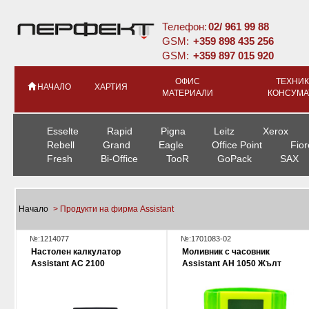
Телефон:
02/ 961 99 88
GSM:
+359 898 435 256
GSM:
+359 897 015 920
ОФИС
ТЕХНИК
НАЧАЛО
ХАРТИЯ
МАТЕРИАЛИ
КОНСУМА
Esselte
Rapid
Pigna
Leitz
Xerox
Rebell
Grand
Eagle
Office Point
Fior
Fresh
Bi-Office
TooR
GoPack
SAX
Начало
> Продукти на фирма Assistant
№:1214077
№:1701083-02
Настолен калкулатор
Моливник с часовник
Assistant AC 2100
Assistant AH 1050 Жълт