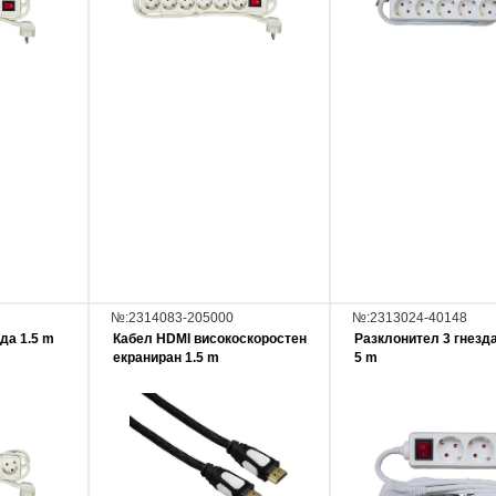
№:2314083-205000
№:2313024-40148
да 1.5 m
Кабел HDMI високоскоростен
Разклонител 3 гнезд
екраниран 1.5 m
5 m