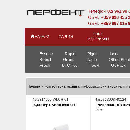
Телефон:
02/ 961 99 
GSM:
+359 898 435 
GSM:
+359 897 015 
ОФИС
НАЧАЛО
ХАРТИЯ
МАТЕРИАЛИ
Esselte
Rapid
Pigna
Leitz
Rebell
Grand
Eagle
Office Point
Fresh
Bi-Office
TooR
GoPack
Начало
>
Компютърна техника, информационни носители и 
№:2314009-WLCH-01
№:2313008-40124
Адаптер USB за контакт
Разклонител 3 гне
3 m