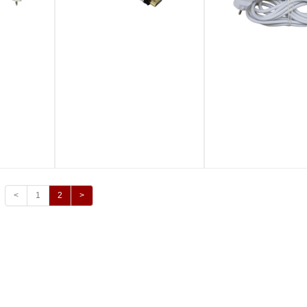
<
1
2
>