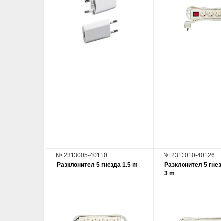
№:2313005-40110
№:2313010-40126
Разклонител 5 гнезда 1.5 m
Разклонител 5 гне
3 m