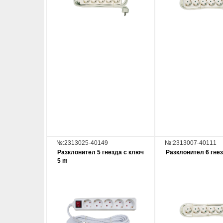
№:2313025-40149
№:2313007-40111
Разклонител 5 гнезда с ключ
Разклонител 6 гнез
5 m