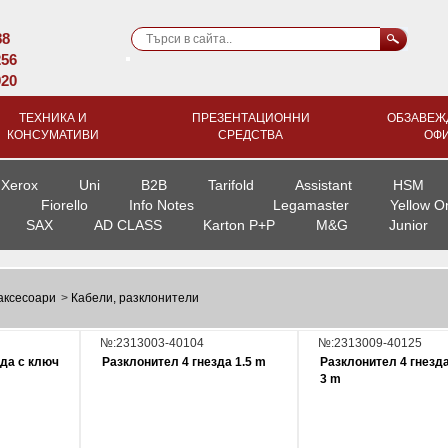
88
256
920
ТЕХНИКА И
ПРЕЗЕНТАЦИОННИ
ОБЗАВЕЖ
КОНСУМАТИВИ
СРЕДСТВА
ОФ
Xerox
Uni
B2B
Tarifold
Assistant
HSM
Fiorello
Info Notes
Legamaster
Yellow O
SAX
AD CLASS
Karton P+P
M&G
Junior
аксесоари
>
Кабели, разклонители
№:2313003-40104
№:2313009-40125
зда с ключ
Разклонител 4 гнезда 1.5 m
Разклонител 4 гнезд
3 m