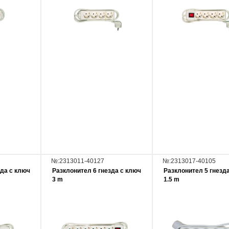
№:2313011-40127
№:2313017-40105
зда с ключ
Разклонител 6 гнезда с ключ
Разклонител 5 гнезд
3 m
1.5 m