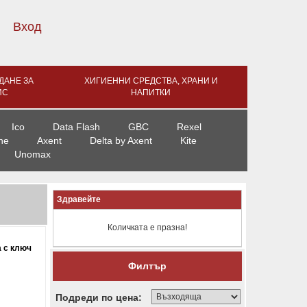
Вход
ДАНЕ ЗА
ХИГИЕННИ СРЕДСТВА, ХРАНИ И
ИС
НАПИТКИ
Ico
Data Flash
GBC
Rexel
ne
Axent
Delta by Axent
Kite
Unomax
Здравейте
Количката е празна!
а с ключ
Филтър
Подреди по цена: