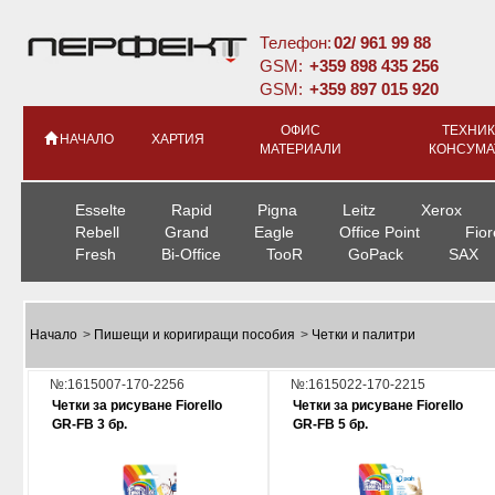
Телефон:
02/ 961 99 88
GSM:
+359 898 435 256
GSM:
+359 897 015 920
ОФИС
ТЕХНИК
НАЧАЛО
ХАРТИЯ
МАТЕРИАЛИ
КОНСУМА
Esselte
Rapid
Pigna
Leitz
Xerox
Rebell
Grand
Eagle
Office Point
Fior
Fresh
Bi-Office
TooR
GoPack
SAX
Начало
>
Пишещи и коригиращи пособия
>
Четки и палитри
№:1615007-170-2256
№:1615022-170-2215
Четки за рисуване Fiorello
Четки за рисуване Fiorello
GR-FB 3 бр.
GR-FB 5 бр.