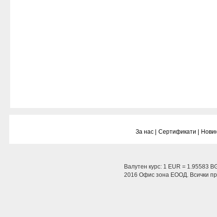
За нас |
Сертификати |
Новин
Валутен курс: 1 EUR = 1.95583 B
2016 Офис зона ЕООД. Всички пра