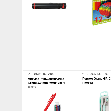
№:1601374-160-2109
№:1612025-130-1902
Автoматична химикалка
Пергел Grand GR-C
Grand 1.0 mm комплект 4
Пастел
цвята