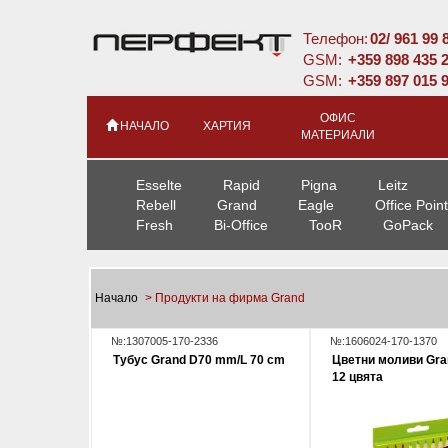
Телефон:
02/ 961 99 
GSM:
+359 898 435 
GSM:
+359 897 015 
ОФИС
НАЧАЛО
ХАРТИЯ
МАТЕРИАЛИ
Esselte
Rapid
Pigna
Leitz
Rebell
Grand
Eagle
Office Point
Fresh
Bi-Office
TooR
GoPack
Начало
> Продукти на фирма Grand
№:1307005-170-2336
№:1606024-170-1370
Тубус Grand D70 mm/L 70 cm
Цветни моливи Gra
12 цвята