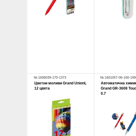
№:1606039-170-1373
№:1601057-06-160-199
Цветни моливи Grand UnionL
Автoматична хими
12 цвята
Grand GR-3608 Tou
0.7