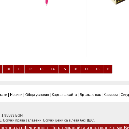
10
11
12
13
14
15
16
17
18
>
ати |
Новини |
Общи условия |
Карта на сайта |
Връзка с нас |
Кариери |
Сигу
= 1.95583 BGN
 Всички права запазени. Всички цени са в лева без ДДС.
а неговата ефективност. Продължавайки използването му, В