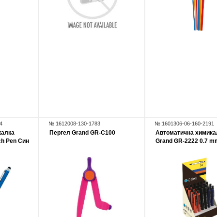
4
№:1612008-130-1783
№:1601306-06-160-2191
калка
Пергел Grand GR-C100
Автоматична химика
ch Pen Син
Grand GR-2222 0.7 m