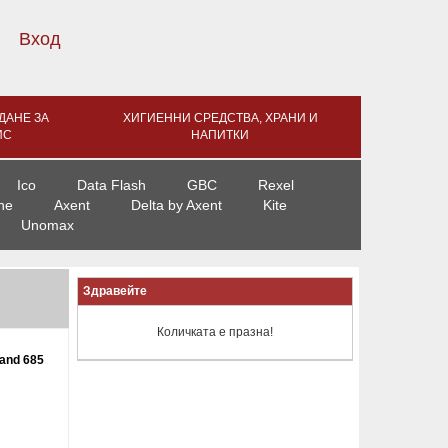
Вход
ДАНЕ ЗА
ХИГИЕННИ СРЕДСТВА, ХРАНИ И
ИС
НАПИТКИ
Ico
Data Flash
GBC
Rexel
ne
Axent
Delta by Axent
Kite
Unomax
Здравейте
Количката е празна!
and 685