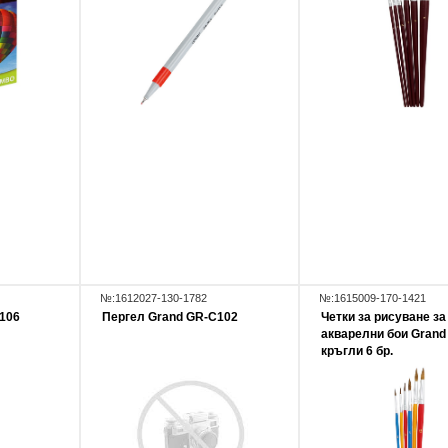
№:1612027-130-1782
№:1615009-170-1421
106
Пергел Grand GR-C102
Четки за рисуване за
акварелни бои Grand
кръгли 6 бр.