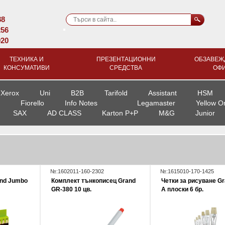
88
256
920
ТЕХНИКА И
ПРЕЗЕНТАЦИОННИ
ОБЗАВЕЖ
КОНСУМАТИВИ
СРЕДСТВА
ОФ
Xerox
Uni
B2B
Tarifold
Assistant
HSM
Fiorello
Info Notes
Legamaster
Yellow O
SAX
AD CLASS
Karton P+P
M&G
Junior
№:1602011-160-2302
№:1615010-170-1425
nd Jumbo
Комплект тънкописец Grand
Четки за рисуване Gr
GR-380 10 цв.
А плоски 6 бр.