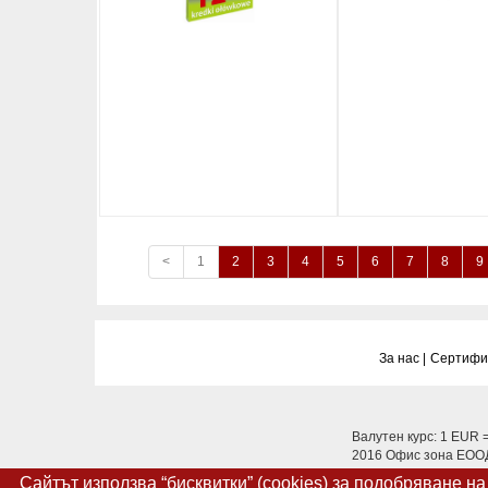
<
1
2
3
4
5
6
7
8
9
За нас |
Сертифик
Валутен курс: 1 EUR 
2016 Офис зона ЕООД.
Сайтът използва “бисквитки” (cookies) за подобряване н