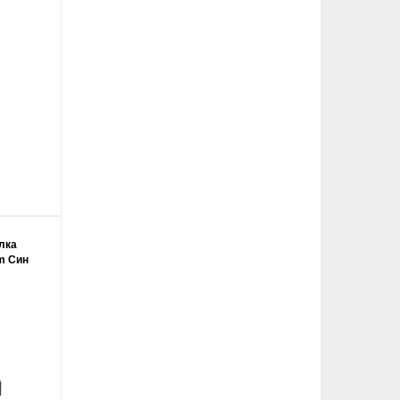
лка
m Син