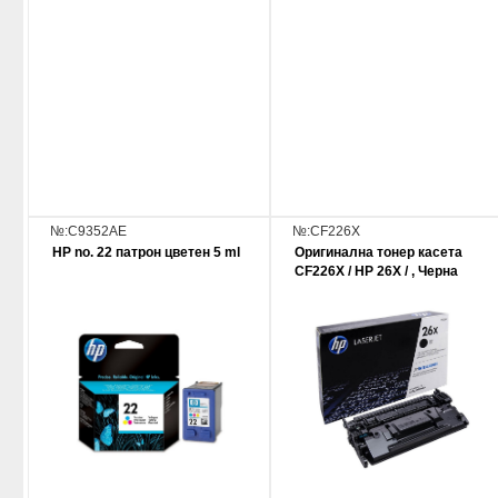
№:C9352AE
№:CF226X
HP no. 22 патрон цветен 5 ml
Оригинална тонер касета
CF226X / HP 26X / , Черна