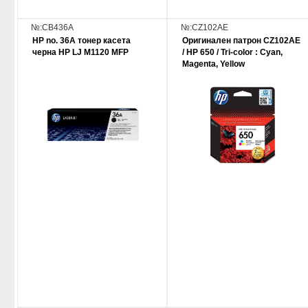
№:CB436A
№:CZ102AE
HP no. 36A тонер касета
Оригинален патрон CZ102AE
черна HP LJ M1120 MFP
/ HP 650 / Tri-color : Cyan,
Magenta, Yellow