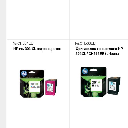
№:CH564EE
№:CH563EE
HP no. 301 XL патрон цветен
Оригинална тонер глава HP
301XL / CH563EE / , Черна