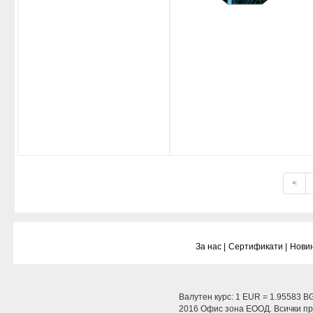
<
За нас |
Сертификати |
Новин
Валутен курс: 1 EUR = 1.95583 B
2016 Офис зона ЕООД. Всички пра