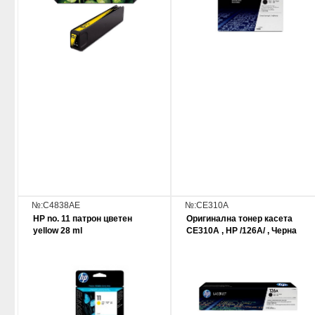
№:C4838AE
№:CE310A
HP no. 11 патрон цветен
Оригинална тонер касета
yellow 28 ml
CE310A , HP /126A/ , Черна