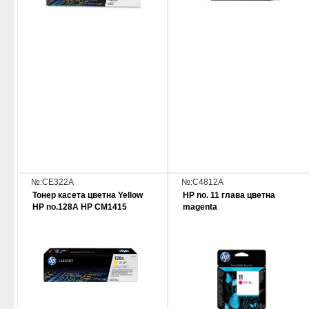
№:CE322A
№:C4812A
Тонер касета цветна Yellow
HP no. 11 глава цветна
HP no.128A НР СМ1415
magenta