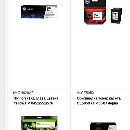
№:CN628AE
№:CE505X
HP no 971XL глава цветна
Оригинална тонер касета
Yellow HP X451/551/576
CE505X / HP 05X / Черна