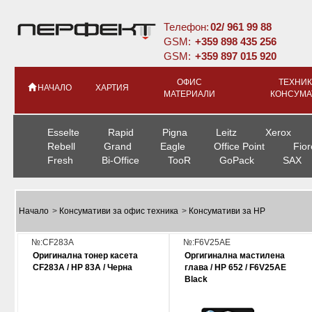
Телефон:
02/ 961 99 88
GSM:
+359 898 435 256
GSM:
+359 897 015 920
ОФИС
ТЕХНИК
НАЧАЛО
ХАРТИЯ
МАТЕРИАЛИ
КОНСУМА
Esselte
Rapid
Pigna
Leitz
Xerox
Rebell
Grand
Eagle
Office Point
Fior
Fresh
Bi-Office
TooR
GoPack
SAX
Начало
>
Консумативи за офис техника
>
Консумативи за HP
№:CF283A
№:F6V25AE
Оригинална тонер касета
Оргигинална мастилена
CF283A / HP 83A / Черна
глава / HP 652 / F6V25AE
Black