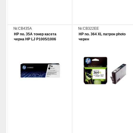
№:CB435A
№:CB322EE
HP no. 35A тонер касета
HP no. 364 XL патрон photo
черна HP LJ P1005/1006
черен