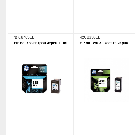
№:C8765EE
№:CB336EE
HP no. 338 патрон черен 11 ml
HP no. 350 XL касета черна