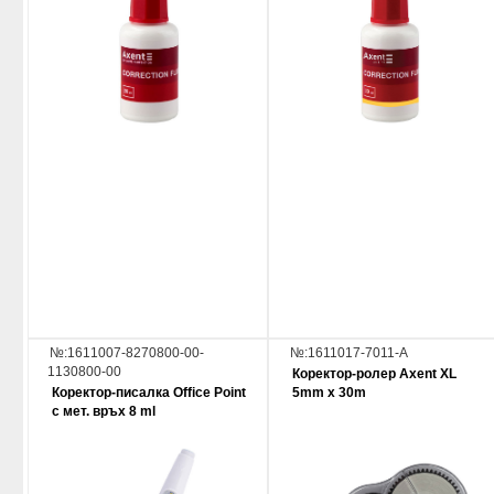
№:1611007-8270800-00-
№:1611017-7011-A
1130800-00
Коректор-ролер Axent XL
Коректор-писалка Office Point
5mm х 30m
с мет. връх 8 ml