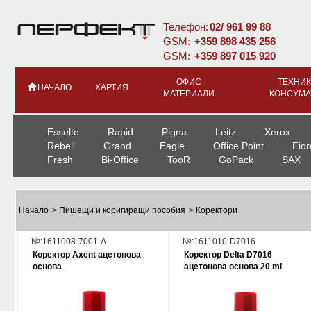
Телефон:
02/ 961 99 88
GSM:
+359 898 435 256
GSM:
+359 897 015 920
ОФИС
ТЕХНИК
НАЧАЛО
ХАРТИЯ
МАТЕРИАЛИ
КОНСУМА
Esselte
Rapid
Pigna
Leitz
Xerox
Rebell
Grand
Eagle
Office Point
Fior
Fresh
Bi-Office
TooR
GoPack
SAX
Начало
>
Пишещи и коригиращи пособия
>
Коректори
№:1611008-7001-A
№:1611010-D7016
Коректор Axent ацетонова
Коректор Delta D7016
основа
ацетонова основа 20 ml