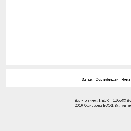
За нас |
Сертификати |
Новин
Валутен курс: 1 EUR = 1.95583 B
2016 Офис зона ЕООД. Всички пра