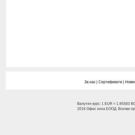
За нас |
Сертификати |
Новин
Валутен курс: 1 EUR = 1.95583 B
2016 Офис зона ЕООД. Всички пра