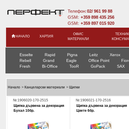
Телефон:
02/ 961 99 88
GSM:
+359 898 435 256
GSM:
+359 897 015 920
ОФИС
ТЕХНИК
НАЧАЛО
ХАРТИЯ
МАТЕРИАЛИ
КОНСУМА
Esselte
Rapid
Pigna
Leitz
Xerox
Rebell
Grand
Eagle
Office Point
Fior
Fresh
Bi-Office
TooR
GoPack
SAX
Начало
>
Канцеларски материали
>
Щипки
№:1906020-170-2515
№:1906021-170-2516
Щипка дървена за декорация
Щипка дървена за декорация
Бухал 10бр.
Цвете 6бр.