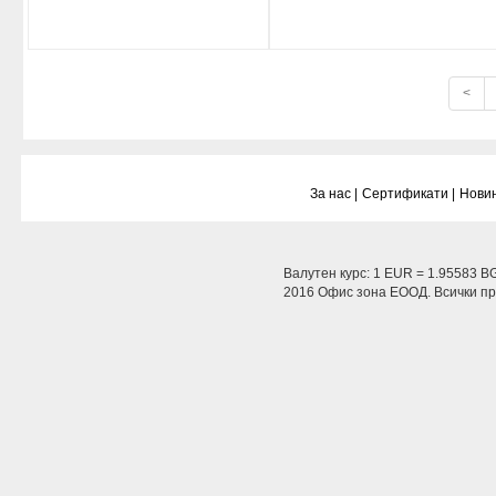
<
За нас |
Сертификати |
Новин
Валутен курс: 1 EUR = 1.95583 B
2016 Офис зона ЕООД. Всички пра