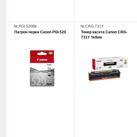
№:PGI-520Bk
№:CRG-731Y
Патрон черен Canon PGI-520
Тонер касета Canon CRG-
731Y Yellow