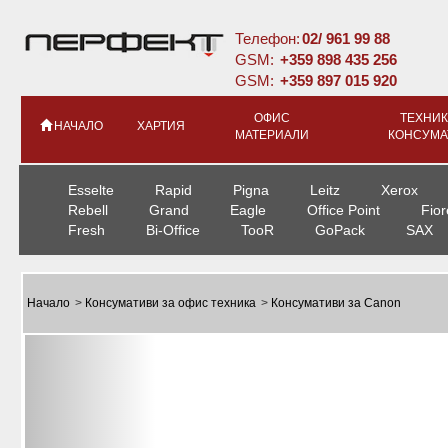
Телефон:
02/ 961 99 88
GSM:
+359 898 435 256
GSM:
+359 897 015 920
ОФИС
ТЕХНИК
НАЧАЛО
ХАРТИЯ
МАТЕРИАЛИ
КОНСУМА
Esselte
Rapid
Pigna
Leitz
Xerox
Rebell
Grand
Eagle
Office Point
Fior
Fresh
Bi-Office
TooR
GoPack
SAX
Начало
>
Консумативи за офис техника
>
Консумативи за Canon
Previous