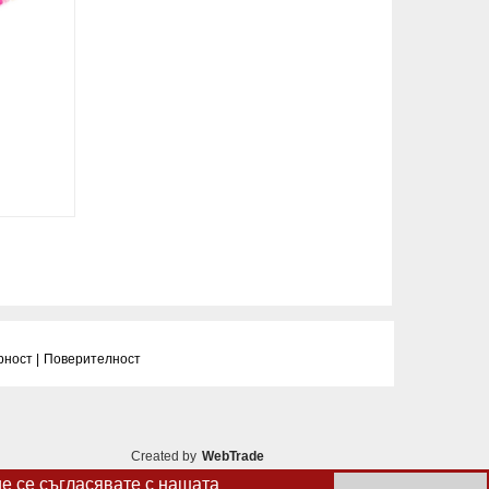
рност |
Поверителност
Created by
WebTrade
ие се съгласявате с нашата