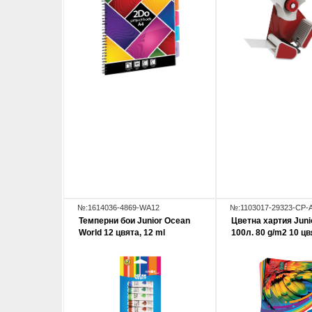
№:1614036-4869-WA12
№:1103017-29323-CP-
Темперни бои Junior Ocean
Цветна хартия Juni
World 12 цвята, 12 ml
100л. 80 g/m2 10 цв