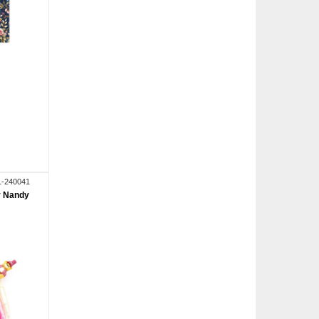
1-240041
r Nandy