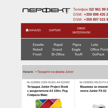
Телефон:
02/ 961 99 
GSM:
+359 898 435 
GSM:
+359 897 015 
ОФИС
НАЧАЛО
ХАРТИЯ
МАТЕРИАЛИ
Esselte
Rapid
Pigna
Leitz
Rebell
Grand
Eagle
Office Point
Fresh
Bi-Office
TooR
GoPack
Начало
> Продукти на фирма Junior
№:1120682-2183-HL001-A4-522493
№:1936002-09123-FX-
Тетрадка Junior Project Book
Машинка за опако
с разделители А4 100л. Ред
лента Junior FX-02
Спирала Микс