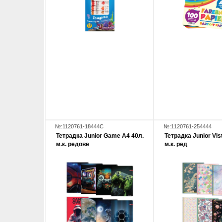
№:1120761-18444C
№:1120761-254444
Тетрадка Junior Game А4 40л.
Тетрадка Junior Vis
м.к. редове
м.к. ред