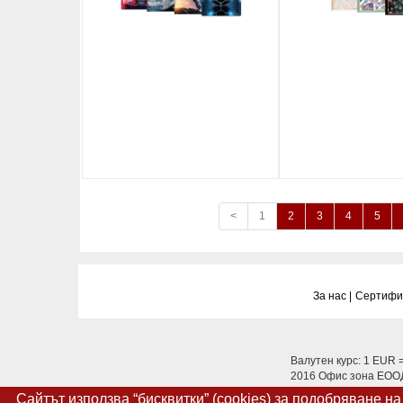
<
1
2
3
4
5
За нас |
Сертифик
Валутен курс: 1 EUR 
2016 Офис зона ЕООД.
Сайтът използва “бисквитки” (cookies) за подобряване н