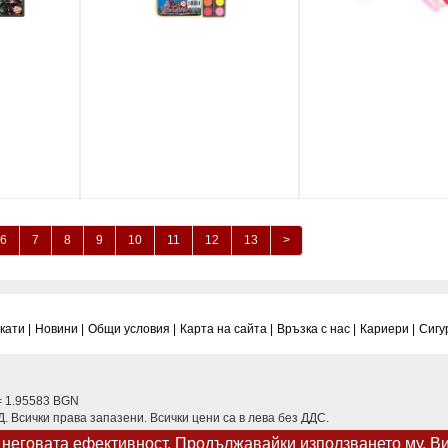
6
7
8
9
10
11
12
13
>
ати |
Новини |
Общи условия |
Карта на сайта |
Връзка с нас |
Кариери |
Сигу
= 1.95583 BGN
 Всички права запазени. Всички цени са в лева без ДДС.
а неговата ефективност. Продължавайки използването му, В