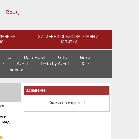
Вход
ДАНЕ ЗА
ХИГИЕННИ СРЕДСТВА, ХРАНИ И
ИС
НАПИТКИ
Ico
Data Flash
GBC
Rexel
ne
Axent
Delta by Axent
Kite
Unomax
Здравейте
Количката е празна!
A5-
ct с
. Ред