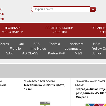
88
256
920
ТЕХНИКА И
ПРЕЗЕНТАЦИОННИ
ОБЗАВЕЖ
КОНСУМАТИВИ
СРЕДСТВА
ОФ
Xerox
Uni
B2B
Tarifold
Assistant
HSM
Fiorello
Info Notes
Legamaster
Yellow O
SAX
AD CLASS
Karton P+P
M&G
Junior
02
№:1614009-48701-OCA12
№:1120681-21140-HL001-
522509
въчна
Маслени бои Junior 12 цвята,
12 ml
Тетрадка Junior Proje
разделители A5 100л
Спирала