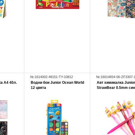
№:1614002-48151-TY-10812
№:16014654-06-ZF3307-
ta А4 40л.
Водни бои Junior Ocean World
Авт химикалка Junio
12 цвята
StrawBear 0.5mm син