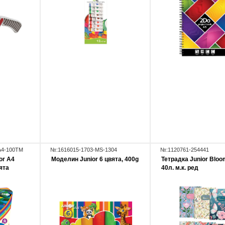
A4-100TM
№:1616015-1703-MS-1304
№:1120761-254441
or A4
Моделин Junior 6 цвята, 400g
Тетрадка Junior Bloo
ята
40л. м.к. ред