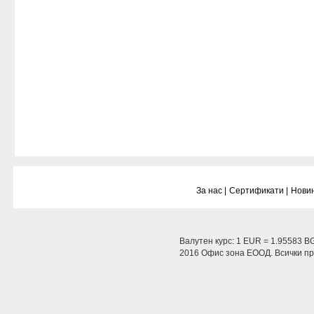
За нас |
Сертификати |
Новин
Валутен курс: 1 EUR = 1.95583 B
2016 Офис зона ЕООД. Всички пра