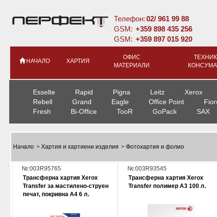
Телефон:
02/ 961 99 88
GSM:
+359 898 435 256
GSM:
+359 897 015 920
ОФИС
ТЕХНИК
НАЧАЛО
ХАРТИЯ
МАТЕРИАЛИ
КОНСУМА
Esselte
Rapid
Pigna
Leitz
Xerox
Rebell
Grand
Eagle
Office Point
Fior
Fresh
Bi-Office
TooR
GoPack
SAX
Начало
>
Хартия и хартиени изделия
>
Фотохартия и фолио
№:003R95765
№:003R93545
Трансферна хартия Xerox
Трансферна хартия Xerox
Transfer за мастилено-струен
Transfer полимер A3 100 л.
печат, покривна A4 6 л.