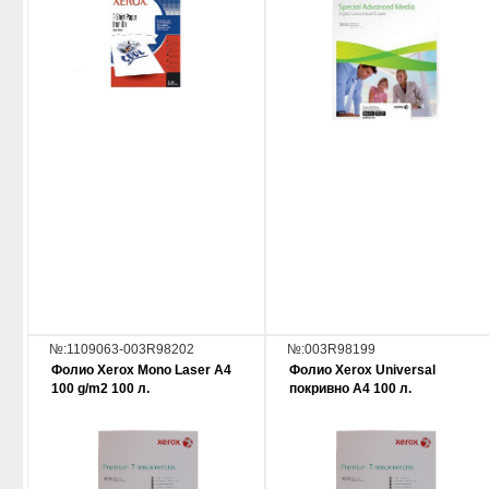
№:1109063-003R98202
№:003R98199
Фолио Xerox Mono Laser A4
Фолио Xerox Universal
100 g/m2 100 л.
покривно A4 100 л.