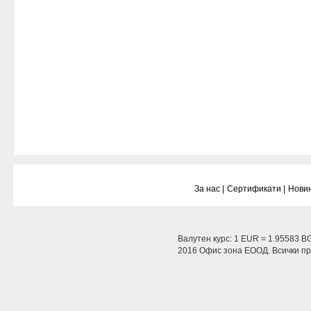
За нас |
Сертификати |
Новин
Валутен курс: 1 EUR = 1.95583 B
2016 Офис зона ЕООД. Всички пра