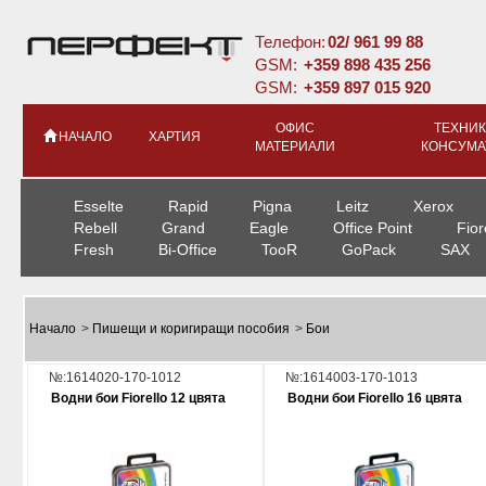
Телефон:
02/ 961 99 88
GSM:
+359 898 435 256
GSM:
+359 897 015 920
ОФИС
ТЕХНИК
НАЧАЛО
ХАРТИЯ
МАТЕРИАЛИ
КОНСУМА
Esselte
Rapid
Pigna
Leitz
Xerox
Rebell
Grand
Eagle
Office Point
Fior
Fresh
Bi-Office
TooR
GoPack
SAX
Начало
>
Пишещи и коригиращи пособия
>
Бои
№:1614020-170-1012
№:1614003-170-1013
Водни бои Fiorello 12 цвята
Водни бои Fiorello 16 цвята