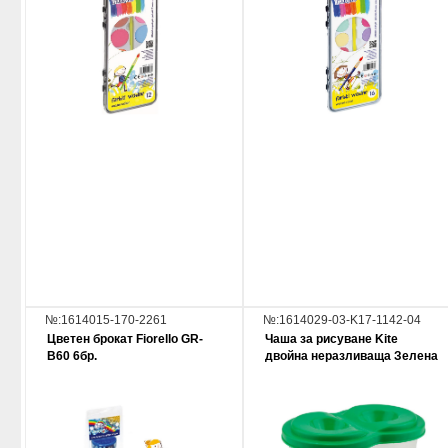
№:1614015-170-2261
№:1614029-03-K17-1142-04
Цветен брокат Fiorello GR-
Чаша за рисуване Kite
B60 6бр.
двойна неразливаща Зелена