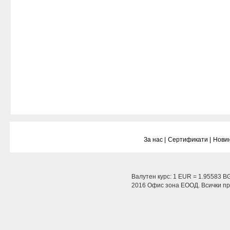
За нас |
Сертификати |
Новин
Валутен курс: 1 EUR = 1.95583 B
2016 Офис зона ЕООД. Всички пра