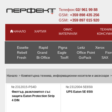
Телефон:
02/ 961 99 88
GSM:
+359 898 435 256
GSM:
+359 897 015 920
ОФИС
ТЕХНИК
НАЧАЛО
ХАРТИЯ
МАТЕРИАЛИ
КОНСУМА
Esselte
Rapid
Pigna
Leitz
Xerox
Rebell
Grand
Eagle
Office Point
Fior
Fresh
Bi-Office
TooR
GoPack
SAX
Начало
>
Компютърна техника, информационни носители и аксесоари
№:2312015-PS4D
№:2312004-5E650i
Филтър, разклонител със
UPS Eaton 5E 650i
защита Eaton Protection Strip
4 DIN