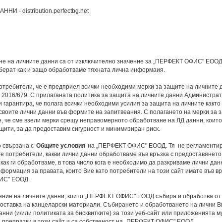
- distribution.perfectbg.net
не на личните данни са от изключително значение за „ПЕРФЕКТ ОФИС" ЕООД
зберат как и защо обработваме тяхната лична информаия.
отребители, че е предприел всички необходими мерки за защите на личните 
) 2016/679. С прилаганата политика за защита на личните данни Администра
 гарантира, че полага всички необходими усилия за защита на личните както
 своите лични данни във формите на запитвеания. С полагането на мерки за 
, че сме взели мерки срещу неправомерното обработване на ЛД данни, които
ити, за да предоставим сигурност и минимизиран риск.
о свързана с
Общите условия
на „ПЕРФЕКТ ОФИС" ЕООД. Тя не регламенти
те потребители, какви лични данни обработваме във връзка с предоставянето
 как ги обработваме, в това число кога е необходимо да разкриваме лични дан
нформация за правата, които Вие като потребители на този сайт имате във вр
ФИС" ЕООД.
шение на личните данни, които „ПЕРФЕКТ ОФИС" ЕООД събира и обработва от
 доставка на канцеларски материали. Събирането и обработването на лични В
нни (и/или политиката за бисквитките) за този уеб-сайт или приложенията му
а препратки в този сайт и са собственост на „ПЕРФЕКТ ОФИС" ЕООД.