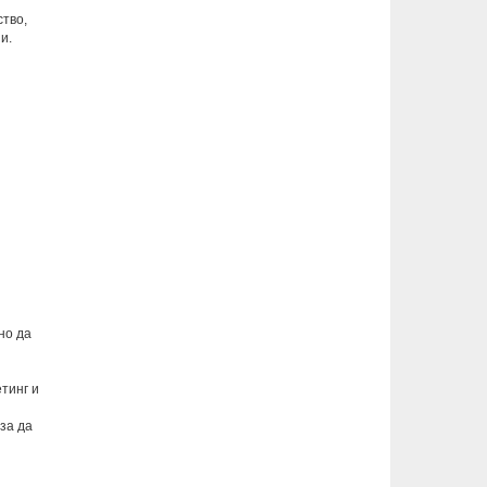
тво,
и.
но да
тинг и
за да