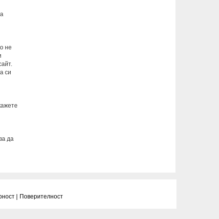
на
о не
и
сайт.
а си
кажете
ва да
рност |
Поверителност