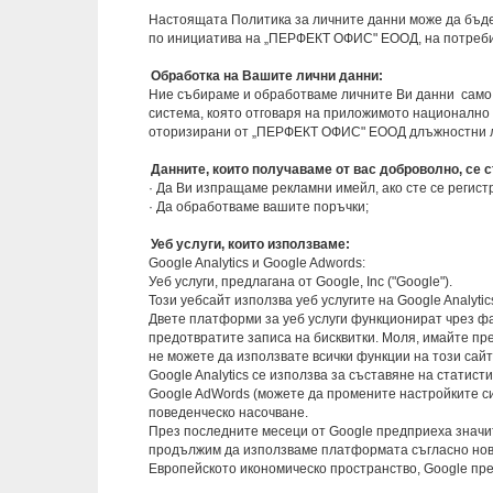
Настоящата Политика за личните данни може да бъд
по инициатива на „ПЕРФЕКТ ОФИС" ЕООД, на потребит
Обработка на Вашите лични данни:
Ние събираме и обработваме личните Ви данни само 
система, която отговаря на приложимото национално 
оторизирани от „ПЕРФЕКТ ОФИС" ЕООД длъжностни 
Данните, които получаваме от вас доброволно, се 
· Да Ви изпращаме рекламни имейл, ако сте се регист
· Да обработваме вашите поръчки;
Уеб услуги, които използваме:
Google Analytics и Google Adwords:
Уеб услуги, предлагана от Google, Inc ("Google").
Този уебсайт използва уеб услугите на Google Analytic
Двете платформи за уеб услуги функционират чрез фа
предотвратите записа на бисквитки. Моля, имайте пре
не можете да използвате всички функции на този сайт
Google Analytics се използва за съставяне на статист
Google AdWords (можете да промените настройките си 
поведенческо насочване.
През последните месеци от Google предприеха значит
продължим да използваме платформата съгласно нови
Европейското икономическо пространство, Google пре