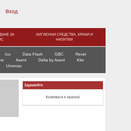
Вход
ДАНЕ ЗА
ХИГИЕННИ СРЕДСТВА, ХРАНИ И
ИС
НАПИТКИ
Ico
Data Flash
GBC
Rexel
ne
Axent
Delta by Axent
Kite
Unomax
Здравейте
Количката е празна!