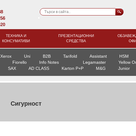
88
256
920
ТЕХНИКА И
ПРЕЗЕНТАЦИОННИ
ОБЗАВЕЖ
КОНСУМАТИВИ
СРЕДСТВА
ОФ
Xerox
Uni
B2B
Tarifold
Assistant
HSM
Fiorello
Info Notes
Legamaster
Yellow O
SAX
AD CLASS
Karton P+P
M&G
Junior
Сигурност