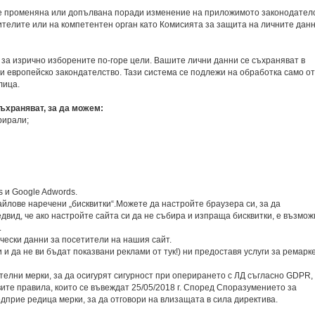
е променяна или допълвана поради изменение на приложимото законодателс
елите или на компетентен орган като Комисията за защита на личните данн
за изрично изборените по-горе цели. Вашите лични данни се съхраняват в
и европейско закондателство. Тази система се подлежи на обработка само от
лица.
съхраняват, за да можем:
рирали;
s и Google Adwords.
йлове наречени „бисквитки“.Можете да настройте браузера си, за да
двид, че ако настройте сайта си да не събира и изпраща бисквитки, е възмож
.
ически данни за посетители на нашия сайт.
и да не ви бъдат показвани реклами от тук!) ни предоставя услуги за ремарке
елни мерки, за да осигурят сигурност при оперирането с ЛД съгласно GDPR, 
те правила, които се въвеждат 25/05/2018 г. Според Споразумението за
дприе редица мерки, за да отговори на влизащата в сила директива.