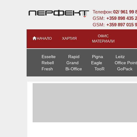
Телефон:
02/ 961 99 
GSM:
+359 898 435 
GSM:
+359 897 015 
ОФИС
НАЧАЛО
ХАРТИЯ
МАТЕРИАЛИ
Esselte
Rapid
Pigna
Leitz
Rebell
Grand
Eagle
Office Point
Fresh
Bi-Office
TooR
GoPack