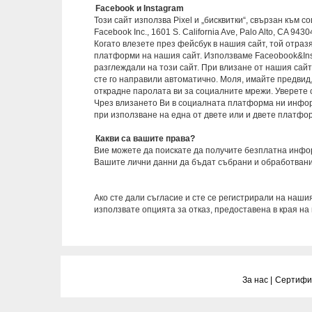
Facebook и Instagram
Този сайт използва Pixel и „бисквитки“, свързан към 
Facebook Inc., 1601 S. California Ave, Palo Alto, CA 9430
Когато влезете през фейсбук в нашия сайт, той отраз
платформи на нашия сайт. Използваме Faceobook&Inst
разглеждали на този сайт. При влизане от нашия сайт
сте го направили автоматично. Моля, имайте предвид,
открадне паролата ви за социалните мрежи. Уверете 
Чрез влизането Ви в социалната платформа ни информ
при използване на една от двете или и двете платфор
Какви са вашите права?
Вие можете да поискате да получите безплатна инфо
Вашите лични данни да бъдат събрани и обработвани,
officepoint@perfectbg.net
Ако сте дали съгласие и сте се регистрирали на нашия
използвате опцията за отказ, предоставена в края на
За нас |
Сертифик