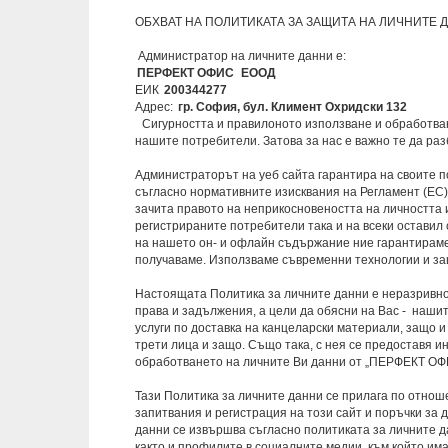
ОБХВАТ НА ПОЛИТИКАТА ЗА ЗАЩИТА НА ЛИЧНИТЕ ДАННИ 
Администратор на личните данни е:
ПЕРФЕКТ ОФИС
EООД
ЕИК
200344277
Адрес:
гр. София, бул. Климент Охридски 132
Сигурността и правилоното използване и обработва
нашите потребители. Затова за нас е важно те да ра
Администраторът на уеб сайта гарантира на своите п
съгласно нормативните изисквания на Регламент (ЕС
зачита правото на неприкосновеността на личността и
регистрираните потребители така и на всеки оставил
на нашето он- и офлайн съдържание ние гарантираме
получаваме. Използваме съвременни технологии и защ
Настоящата Политика за личните данни е неразривн
права и задължения, а цели да обясни на Вас - наши
услуги по доставка на канцеларски материали, защо и
трети лица и защо. Също така, с нея се предоставя и
обработването на личните Ви данни от „ПЕРФЕКТ О
Тази Политика за личните данни се прилага по отно
запитвания и регистрация на този сайт и поръчки за
данни се извършва съгласно политиката за личните да
както и профилите в социалните медии, към който им