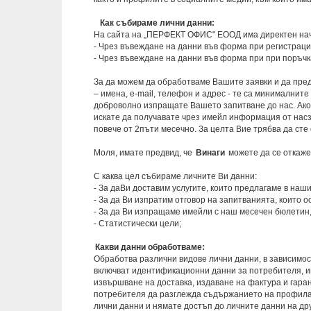
Как събираме лични данни:
На сайта на „ПЕРФЕКТ ОФИС" ЕООД има директен начи
- Чрез въвеждане на данни във форма при регистраци
- Чрез въвеждане на данни във форма при при поръчк
За да можем да обработваме Вашите заявки и да пред
– имена, e-mail, телефон и адрес - те са минималнит
доброволно изпращате Вашето запитване до нас. Ако 
искате да получавате чрез имейл информация от нас
повече от 2пъти месечно. За целта Вие трябва да сте
Моля, имате предвид, че
Винаги
можете да се откаже
С каква цел събираме личните Ви данни:
- За даВи доставим услугите, които предлагаме в наши
- За да Ви изпратим отговор на запитванията, които о
- За да Ви изпращаме имейли с наш месечен бюлетин,
- Статистически цели;
Какви данни обработваме:
Обработва различни видове лични данни, в зависимост
включват идентификационни данни за потребителя, и
извършване на доставка, издаване на фактура и гара
потребителя да разглежда съдържанието на профила 
лични данни и нямате достъп до личните данни на дру