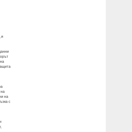
 и
данни
торът
 на
защита
ра
 на
ни на
ъзка с
и
,