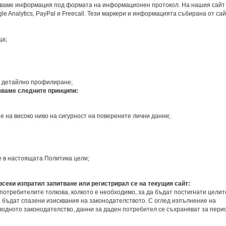
чаваме информация под формата на информационен протокол. На нашия сайт
e Analytics, PayPal и Freecall. Тези маркери и информацията събирана от са
ца;
ез детайлно профилиране;
зваме следните принципи:
 на високо ниво на сигурност на поверените лични данни;
е в настоящата Политика цели;
секи изпратил запитване или регистрирал се на текущия сайт:
требителите толкова, колкото е необходимо, за да бъдат постигнати целит
а бъдат спазени изисквания на законодателството. С оглед изпълнение на
одното законодателство, данни за даден потребител се съхраняват за пери