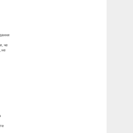
 данни
е, че
, не
а
ите