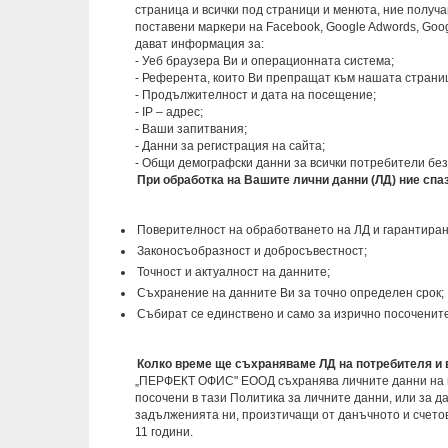
страница и всички под страници и менюта, ние полу
поставени маркери на Facebook, Google Adwords, Googl
дават информация за:
- Уеб браузера Ви и операционната система;
- Референта, които Ви препращат към нашата страни
- Продължителност и дата на посещение;
- IP – адрес;
- Ваши запитвания;
- Данни за регистрация на сайта;
- Общи демографски данни за всички потребители б
При обработка на Вашите лични данни (ЛД) ние спа
Поверителност на обработването на ЛД и гарантиране
Законосъобразност и добросъвестност;
Точност и актуалност на данните;
Съхранение на данните Ви за точно определен срок;
Събират се единствено и само за изрично посоченит
Колко време ще съхраняваме ЛД на потребителя и в
„ПЕРФЕКТ ОФИС" ЕООД съхранява личните данни на по
посочени в тази Политика за личните данни, или за д
задълженията ни, произтичащи от данъчното и счетов
11 години.