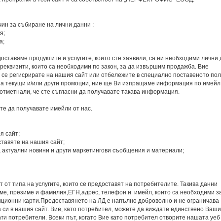
н за събиране на лични данни :
я;
а;
оставяме продуктите и услугите, които сте заявили, са ни необходими лични
е реквизити, които са необходими по закон, за да извършим продажба. Вие
се регисрирате на нашия сайт или отбележите в специално поставеното пол
за текущи и/или други промоции, ние ще Ви изпращаме информация по имейл
 отметнали, че сте съгласни да получавате такава информация.
те да получавате имейли от нас.
я сайт;
ставяте на нашия сайт;
 актуални новини и други маркетингови съобщения и материали;
 от типа на услугите, които се предоставят на потребителите. Такива данни
ме, презиме и фамилия,ЕГН,адрес, телефон и имейл, които са необходими з
нционни карти.Предоставянето на ЛД е напълно доброволно и не ограничава
си в нашия сайт. Вие, като потребител, можете да виждате единствено Ваш
ги потребители. Всеки път, когато Вие като потребител отворите нашата уеб