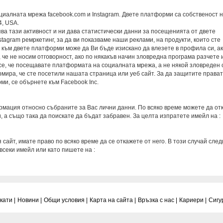
социалната мрежа facebook.com и Instagram. Двете платформи са собственост 
4, USA.
ява тази активност и ни дава статистически данни за посещенията от двете
agram ремркетинг, за да ви показваме наши реклами, на продукти, които сте
 към двете платформи може да Ви бъде изискано да влезете в профила си, ак
 че не носим отговорност, ако по някакъв начин зловредна програма разчете 
се, че посещавате платформата на социалната мрежа, а не някой зловреден 
ира, че сте посетили нашата страница или уеб сайт. За да защитите прават
ми, се обърнете към Facebook Inc.
рмация относно събраните за Вас лични данни. По всяко време можете да от
 а също така да поискате да бъдат забравен. За целта изпратете имейл на :
 сайт, имате право по всяко време да се откажете от него. В този случай след
 всеки имейл или като пишете на :
officepoint@perfectbg.net
ати |
Новини |
Общи условия |
Карта на сайта |
Връзка с нас |
Кариери |
Сигу