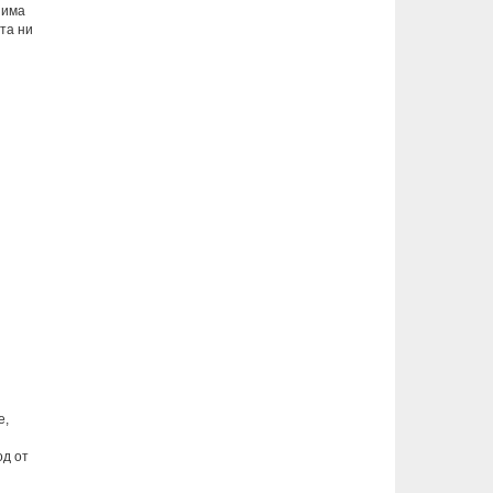
 има
йта ни
е,
од от