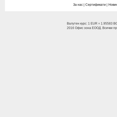
За нас |
Сертификати |
Новин
Валутен курс: 1 EUR = 1.95583 B
2016 Офис зона ЕООД. Всички пра