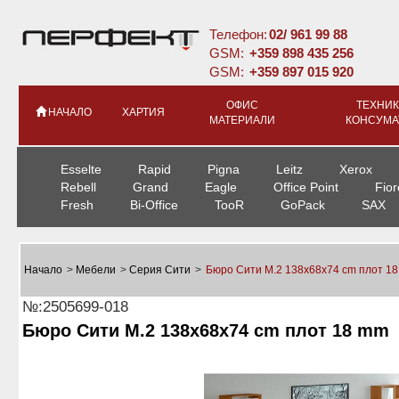
Телефон:
02/ 961 99 88
GSM:
+359 898 435 256
GSM:
+359 897 015 920
ОФИС
ТЕХНИК
НАЧАЛО
ХАРТИЯ
МАТЕРИАЛИ
КОНСУМА
Esselte
Rapid
Pigna
Leitz
Xerox
Rebell
Grand
Eagle
Office Point
Fior
Fresh
Bi-Office
TooR
GoPack
SAX
Начало
>
Мебели
>
Серия Сити
>
Бюро Сити М.2 138x68x74 cm плот 1
№:2505699-018
Бюро Сити М.2 138x68x74 cm плот 18 mm