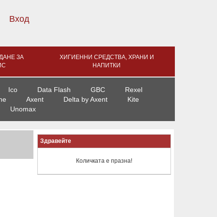
Вход
ДАНЕ ЗА
ХИГИЕННИ СРЕДСТВА, ХРАНИ И
ИС
НАПИТКИ
Ico
Data Flash
GBC
Rexel
ne
Axent
Delta by Axent
Kite
Unomax
Здравейте
Количката е празна!