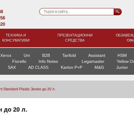
88
256
920
ТЕХНИКА И
ПРЕЗЕНТАЦИОННИ
ОБЗАВЕЖ
КОНСУМАТИВИ
СРЕДСТВА
ОФ
Xerox
Uni
B2B
Tarifold
Assistant
HSM
Fiorello
Info Notes
Legamaster
Yellow O
SAX
AD CLASS
Karton P+P
M&G
Junior
t Standard Plastic Зелен до 20 л.
 до 20 л.