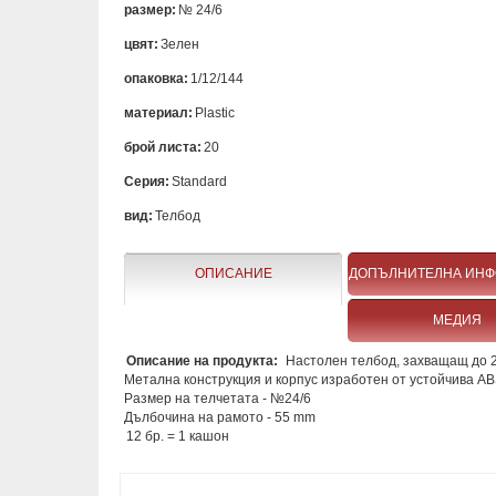
размер:
№ 24/6
цвят:
Зелен
опаковка:
1/12/144
материал:
Plastic
брой листа:
20
Серия:
Standard
вид:
Телбод
ОПИСАНИЕ
ДОПЪЛНИТЕЛНА ИН
МЕДИЯ
Описание на продукта:
Настолен телбод, захващащ до 
Метална конструкция и корпус изработен от устойчива A
Размер на телчетата - №24/6
Дълбочина на рамото - 55 mm
12 бр. = 1 кашон