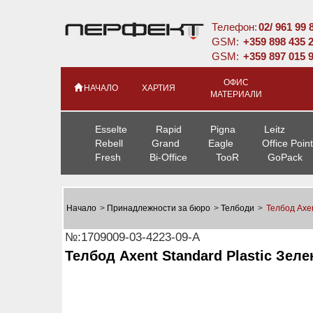
Телефон:
02/ 961 99 
GSM:
+359 898 435 
GSM:
+359 897 015 
ОФИС
НАЧАЛО
ХАРТИЯ
МАТЕРИАЛИ
Esselte
Rapid
Pigna
Leitz
Rebell
Grand
Eagle
Office Point
Fresh
Bi-Office
TooR
GoPack
Начало
>
Принадлежности за бюро
>
Телбоди
>
Телбод Axen
№:1709009-03-4223-09-A
Телбод Axent Standard Plastic Зелен